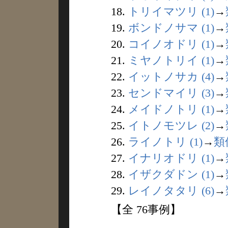
18.
トリイマツリ (1)
→
19.
ボンドノサマ (1)
→
20.
コイノオドリ (1)
→
21.
ミヤノトリイ (1)
→
22.
イットノサカ (4)
→
23.
センドマイリ (3)
→
24.
メイドノトリ (1)
→
25.
イトノモツレ (2)
→
26.
ライノトリ (1)
→
類
27.
イナリオドリ (1)
→
28.
イザクダドン (1)
→
29.
レイノタタリ (6)
→
【全 76事例】