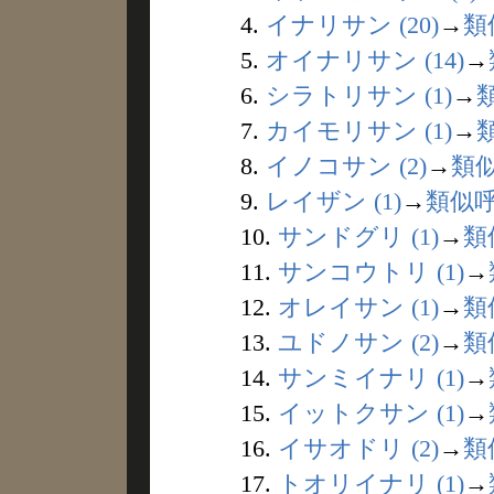
4.
イナリサン (20)
→
類
5.
オイナリサン (14)
→
6.
シラトリサン (1)
→
7.
カイモリサン (1)
→
8.
イノコサン (2)
→
類
9.
レイザン (1)
→
類似
10.
サンドグリ (1)
→
類
11.
サンコウトリ (1)
→
12.
オレイサン (1)
→
類
13.
ユドノサン (2)
→
類
14.
サンミイナリ (1)
→
15.
イットクサン (1)
→
16.
イサオドリ (2)
→
類
17.
トオリイナリ (1)
→