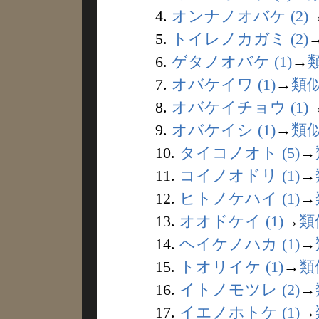
4.
オンナノオバケ (2)
5.
トイレノカガミ (2)
6.
ゲタノオバケ (1)
→
7.
オバケイワ (1)
→
類
8.
オバケイチョウ (1)
9.
オバケイシ (1)
→
類
10.
タイコノオト (5)
→
11.
コイノオドリ (1)
→
12.
ヒトノケハイ (1)
→
13.
オオドケイ (1)
→
類
14.
ヘイケノハカ (1)
→
15.
トオリイケ (1)
→
類
16.
イトノモツレ (2)
→
17.
イエノホトケ (1)
→