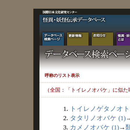
呼称のリスト表示
（全国：「トイレノオバケ」に似た
1.
トイレノゲタノオト (
2.
タタリノオバケ (1)
3.
カメノオバケ (1)
→