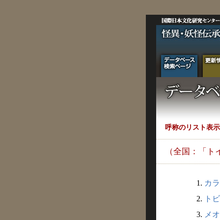
呼称のリスト表示
（全国：「ト
1.
カラ
2.
トビ
3.
メオ