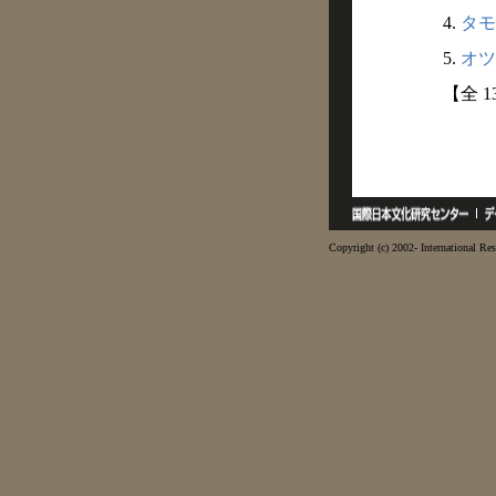
4.
タモ
5.
オツ
【全 
Copyright (c) 2002- International Res