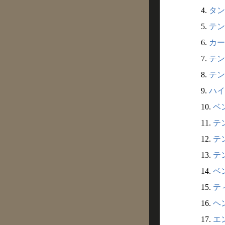
4.
タン
5.
テン
6.
カー
7.
テンイ
8.
テン
9.
ハイ
10.
ベン
11.
テン
12.
テン
13.
テン
14.
ベン
15.
ティ
16.
ヘン
17.
エン