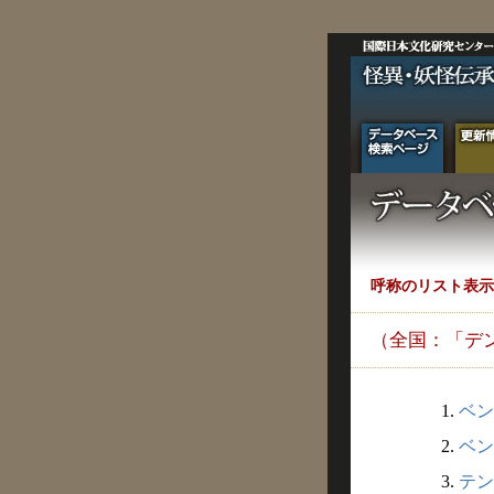
呼称のリスト表示
（全国：「デ
1.
ベン
2.
ベン
3.
テン