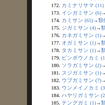
172.
カミナリサマ (11)
173.
イシガミサン (6)
174.
カミサン (65)
→
類
175.
ジガミサン (4)
→
176.
カネガミサン (1)
177.
オガミサン (1)
→
178.
タカミサン (1)
→
179.
ビンボウノカミ (1
180.
ソラガミサン (2)
181.
スジガミサン (1)
182.
ウブガミサン (7)
183.
ウンメイノカミ (3
184.
ハヤリガミサン (2
185.
テングガミ (1)
→