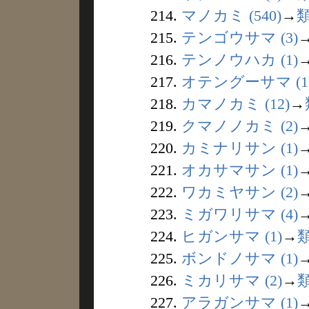
214.
マノカミ (540)
→
215.
テンゴウサマ (3)
216.
テンノウハカ (1)
217.
オテングーサマ (1
218.
カマノカミ (12)
→
219.
クマノノカミ (2)
220.
カミナリサン (1)
221.
オカサマサン (1)
222.
ワカミヤサン (2)
223.
ミガワリサマ (4)
224.
ヒガンサマ (1)
→
225.
ボンドノサマ (1)
226.
ミカリサマ (2)
→
227.
アラガンサマ (1)