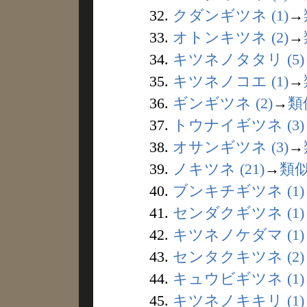
32.
クダンギツネ (1)
→
33.
オトンキツネ (2)
→
34.
キツネノタタリ (5)
35.
キツネノコエ (1)
→
36.
ギンギツネ (2)
→
類
37.
トウナイギツネ (3)
38.
オサンギツネ (3)
→
39.
ノキツネ (21)
→
類
40.
ブンキチギツネ (1)
41.
センダクギツネ (1)
42.
キツネノケダマ (1)
43.
センタクキツネ (2)
44.
キュウビギツネ (1)
45.
キツネノキキリ (1)