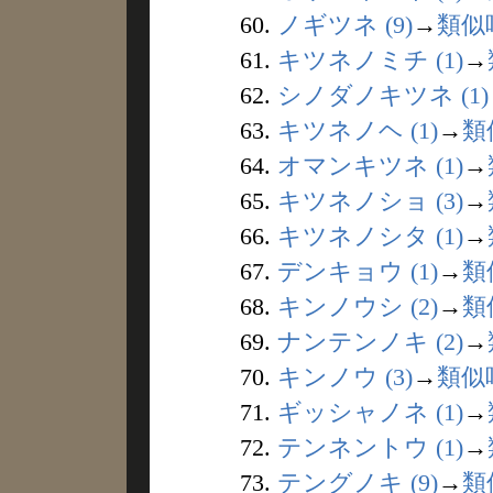
60.
ノギツネ (9)
→
類似
61.
キツネノミチ (1)
→
62.
シノダノキツネ (1)
63.
キツネノヘ (1)
→
類
64.
オマンキツネ (1)
→
65.
キツネノショ (3)
→
66.
キツネノシタ (1)
→
67.
デンキョウ (1)
→
類
68.
キンノウシ (2)
→
類
69.
ナンテンノキ (2)
→
70.
キンノウ (3)
→
類似
71.
ギッシャノネ (1)
→
72.
テンネントウ (1)
→
73.
テングノキ (9)
→
類