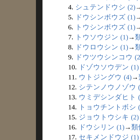
4.
シュテンドウシ (2)
5.
ドウシンボウズ (1)
6.
トウシンボウズ (1)
7.
トウソウジン (1)
→
8.
ドウロウシン (1)
→
9.
ドウツウシンコウ (2
10.
ドゾウソウデン (1)
11.
ウトジングウ (4)
→
12.
シテンノウノゾウ (
13.
ウミデシンダヒト (
14.
トョウチントボシ (
15.
ジョウトウシキ (2)
16.
ドウシリン (1)
→
類
17.
セキメンドウジ (1)