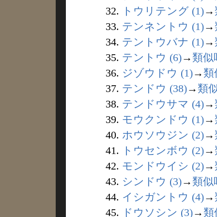
32.
トウリテング (1)
→
33.
テンネントウ (1)
→
34.
テントウバナ (1)
→
35.
テントウ (6)
→
類似
36.
ジゾウドウ (1)
→
類
37.
テンドウ (38)
→
類
38.
テンドウサマ (4)
→
39.
モウクンドウ (1)
→
40.
ホウソウジン (2)
→
41.
トウセンボウ (2)
→
42.
モンドウイシ (2)
→
43.
シンドウ (3)
→
類似
44.
イシガントウ (4)
→
45.
ドウソシン (3)
→
類