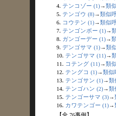
4.
テンコゾー (1)
→
類
5.
テンゴウ (8)
→
類似
6.
コウテン (1)
→
類似
7.
テンゴンボー (1)
→
8.
ガンゴーデー (1)
→
9.
デンゴサマ (1)
→
類
10.
テンゴサマ (11)
→
11.
コテング (11)
→
類
12.
テングコ (1)
→
類似
13.
テンゴサン (1)
→
類
14.
テンゴハン (2)
→
類
15.
テンゴーサマ (3)
→
16.
カワテンゴー (1)
→
【全 76事例】