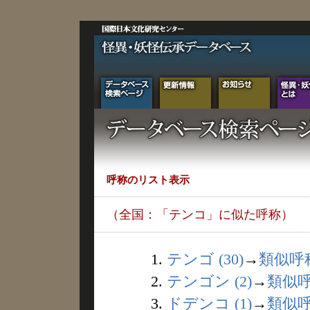
呼称のリスト表示
（全国：「テンコ」に似た呼称）
1.
テンゴ (30)
→
類似呼
2.
テンゴン (2)
→
類似
3.
ドデンコ (1)
→
類似