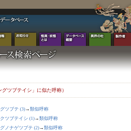
ングツブテイシ」に似た呼称）
グツブテ (3)
→
類似呼称
クツブテイシ (1)
→
類似呼称
グノナゲツブテ (2)
→
類似呼称