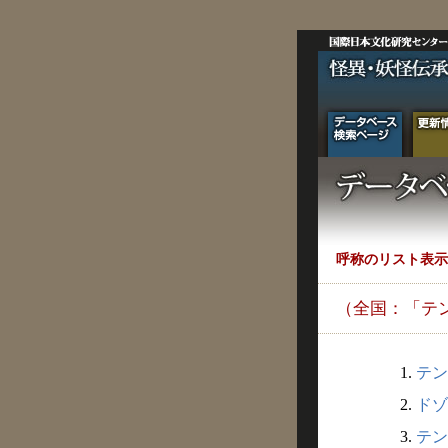
呼称のリスト表示
（全国：「テ
1.
テン
2.
ドゾ
3.
テン