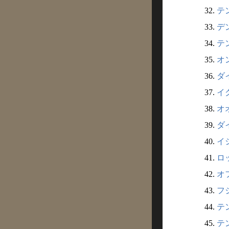
32.
テン
33.
デン
34.
テン
35.
オン
36.
ダイ
37.
イク
38.
オオ
39.
ダイ
40.
イシ
41.
ロッ
42.
オフ
43.
フジ
44.
テン
45.
テン