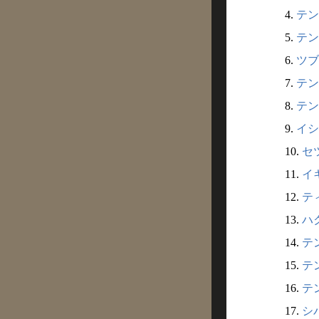
4.
テン
5.
テン
6.
ツブ
7.
テン
8.
テン
9.
イシ
10.
セ
11.
イ
12.
テ
13.
ハ
14.
テン
15.
テン
16.
テン
17.
シバ