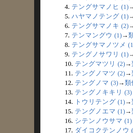
4.
テングサマノヒ (1)
5.
ハヤマノテング (1)
6.
テングサマノキ (2)
7.
テンマングウ (1)
→
8.
テングサマノツメ (1
9.
テングノサワリ (1)
10.
テングマツリ (2)
→
11.
テングノマツ (2)
→
12.
テングノマ (3)
→
類
13.
テングノキキリ (3)
14.
トウリテング (1)
→
15.
テングノエマ (1)
→
16.
シテンノウサマ (1)
17.
ダイコクテンノウ (