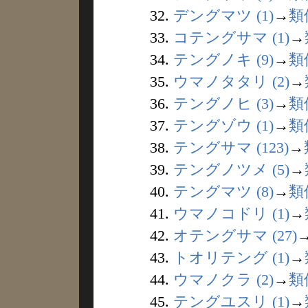
32.
デングマツ (1)
→
類
33.
コテングサマ (1)
→
34.
テングノキ (9)
→
類
35.
ウマノタタリ (2)
→
36.
テングノヒ (3)
→
類
37.
テングゾウ (1)
→
類
38.
テングサマ (123)
→
39.
テングノツメ (5)
→
40.
テングマツ (8)
→
類
41.
ウマノコドリ (1)
→
42.
オテングサマ (27)
43.
トオリテング (1)
→
44.
ウマノクラ (2)
→
類
45.
テングユスリ (1)
→