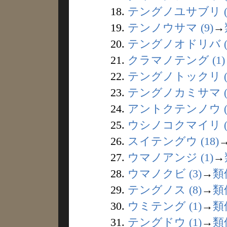
18.
テングノユサブリ (
19.
テンノウサマ (9)
→
20.
テングノオドリバ (
21.
クラマノテング (1)
22.
テングノトックリ (
23.
テングノカミサマ (
24.
アントクテンノウ (
25.
ウシノコクマイリ (1
26.
スイテングウ (18)
27.
ウマノアンジ (1)
→
28.
ウマノクビ (3)
→
類
29.
テングノス (8)
→
類
30.
ウミテング (1)
→
類
31.
テングドウ (1)
→
類