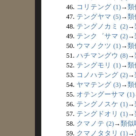
46.
コリテング (1)
→
類
47.
テングヤマ (5)
→
類
48.
テングノカミ (2)
→
49.
テンク゛サマ (2)
→
50.
ウマノクツ (1)
→
類
51.
ハチマングウ (8)
→
52.
テングモリ (1)
→
類
53.
コノハテング (2)
→
54.
ヤマテング (3)
→
類
55.
オテングーサマ (1)
56.
テングノスケ (1)
→
57.
テングドオリ (1)
→
58.
クマノテ (2)
→
類似
59.
クマノタタリ (1)
→