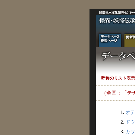
呼称のリスト表示
（全国：「テ
1.
オテ
2.
ドウ
3.
カワ