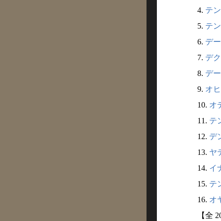
4.
テン
5.
テン
6.
デー
7.
デク
8.
デー
9.
オヒ
10.
オデ
11.
テン
12.
デン
13.
ヤテ
14.
イナ
15.
テン
16.
オヤ
【全 2