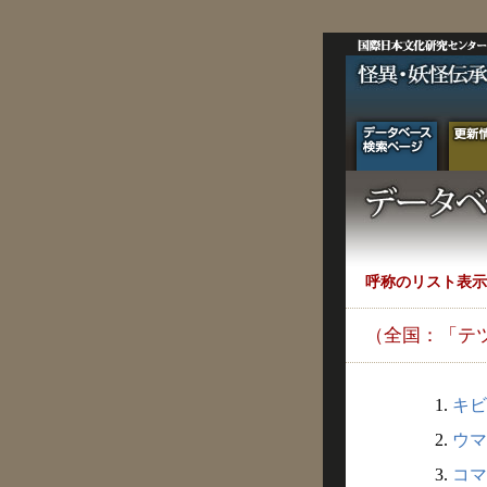
呼称のリスト表示
（全国：「テ
1.
キビ
2.
ウマ
3.
コマ