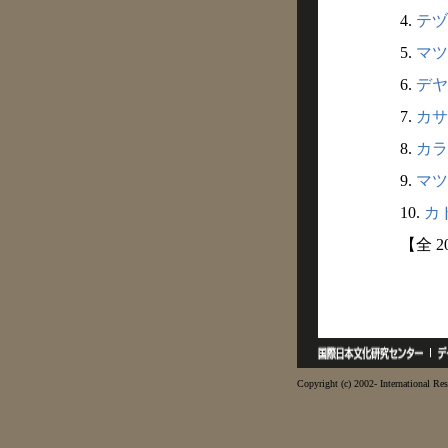
4.
テヅ
5.
マツ
6.
デヤ
7.
カサ
8.
カラ
9.
マツ
10.
カド
【全 
Copyright (c) 2002- International Res