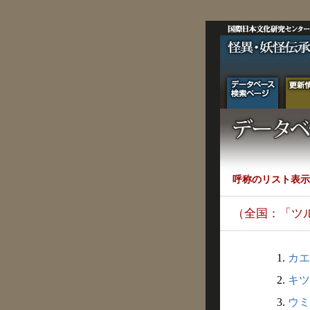
呼称のリスト表示
（全国：「ツ
1.
カエ
2.
キツ
3.
ウミ