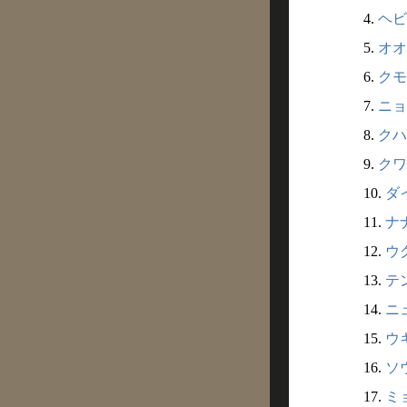
4.
ヘビ
5.
オオ
6.
クモ
7.
ニョ
8.
クハ
9.
クワ
10.
ダ
11.
ナ
12.
ウ
13.
テ
14.
ニ
15.
ウキ
16.
ソ
17.
ミ