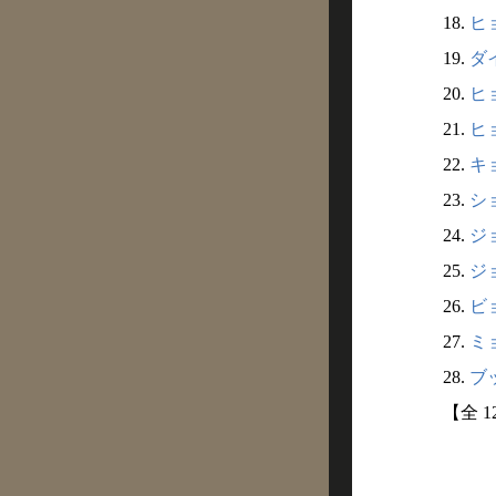
18.
ヒョ
19.
ダ
20.
ヒョ
21.
ヒ
22.
キ
23.
シ
24.
ジ
25.
ジ
26.
ビ
27.
ミ
28.
ブッ
【全 1