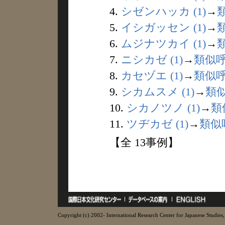
4.
シゼンハッカ (1)
→
5.
イシガッセン (1)
→
6.
ムジナツカイ (1)
→
7.
ニシカゼ (1)
→
類似
8.
カセヅエ (1)
→
類似
9.
シカムスメ (1)
→
類
10.
シカノツノ (1)
→
類
11.
ツヂカゼ (1)
→
類似
【全 13事例】
Copyright (c) 2002- International Research Center for Japanese Studies, 