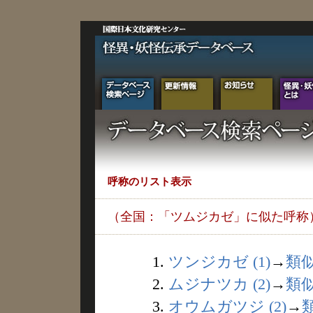
呼称のリスト表示
（全国：「ツムジカゼ」に似た呼称
1.
ツンジカゼ (1)
→
類
2.
ムジナツカ (2)
→
類
3.
オウムガツジ (2)
→