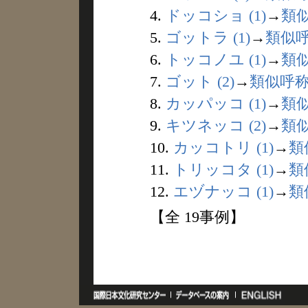
4.
ドッコショ (1)
→
類
5.
ゴットラ (1)
→
類似
6.
トッコノユ (1)
→
類
7.
ゴット (2)
→
類似呼
8.
カッパッコ (1)
→
類
9.
キツネッコ (2)
→
類
10.
カッコトリ (1)
→
類
11.
トリッコタ (1)
→
類
12.
エヅナッコ (1)
→
類
【全 19事例】