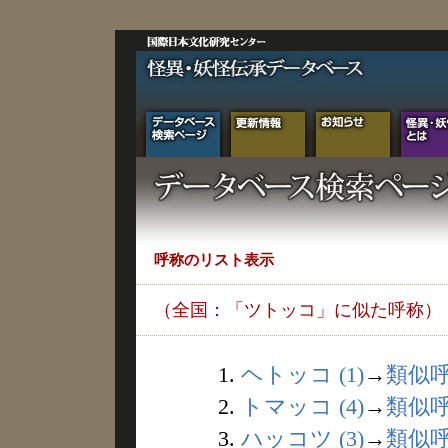
呼称のリスト表示
（全国：「ツトッコ」に似た呼称）
1.
ヘトッコ (1)
→
類似
2.
トマッコ (4)
→
類似
3.
ハッコツ (3)
→
類似