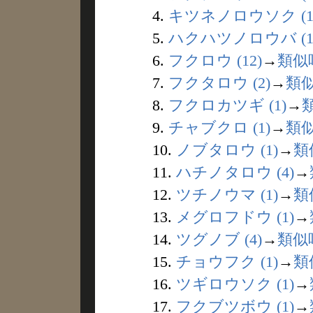
4.
キツネノロウソク (1
5.
ハクハツノロウバ (1
6.
フクロウ (12)
→
類似
7.
フクタロウ (2)
→
類
8.
フクロカツギ (1)
→
9.
チャブクロ (1)
→
類
10.
ノブタロウ (1)
→
類
11.
ハチノタロウ (4)
→
12.
ツチノウマ (1)
→
類
13.
メグロフドウ (1)
→
14.
ツグノブ (4)
→
類似
15.
チョウフク (1)
→
類
16.
ツギロウソク (1)
→
17.
フクブツボウ (1)
→