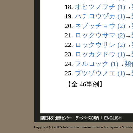
18.
オヒツノフチ (1)
→
19.
ハチロウヅカ (1)
→
20.
ネブッチョウ (2)
→
21.
ロックウサマ (2)
→
22.
ロックウサン (2)
→
23.
ロッカクドウ (1)
→
24.
フルロック (1)
→
類
25.
ブツゾウノエ (1)
→
【全 46事例】
Copyright (c) 2002- International Research Center for Japanese Studies, 