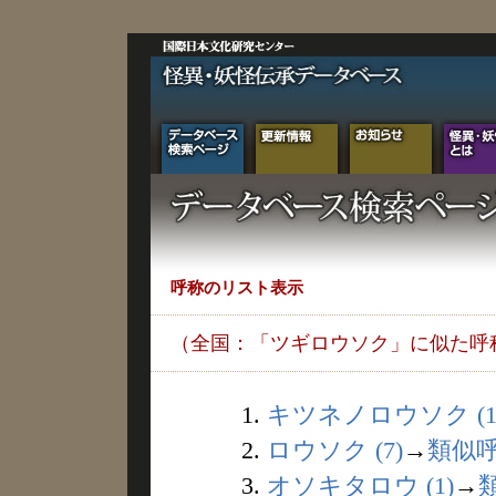
呼称のリスト表示
（全国：「ツギロウソク」に似た呼
1.
キツネノロウソク (1
2.
ロウソク (7)
→
類似
3.
オソキタロウ (1)
→