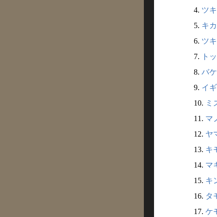
4.
ツキモ
5.
キカ
6.
ツキ
7.
トッ
8.
バケ
9.
イギ
10.
ミズ
11.
マノ
12.
ヤマ
13.
キモ
14.
マキ
15.
キン
16.
タモ
17.
ケモ