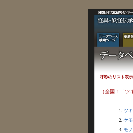
呼称のリスト表示
（全国：「ツ
1.
ツキ
2.
ケモ
3.
モノ