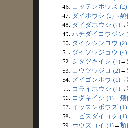
46.
コッテンボウズ (2)
47.
ダイホウシ (2)
→
類
48.
ダイダホウシ (1)
→
49.
ハチダイコウジン (
50.
ダイシシンコウ (2)
51.
ダイソウジョウ (4)
52.
シタツキイシ (1)
→
53.
コウツウジコ (2)
→
54.
ズイゴンボウ (1)
→
55.
ゴライホウシ (1)
→
56.
コダキイシ (1)
→
類
57.
イッスンボウズ (1)
58.
エビスダイコク (1)
59.
ボウズコイ (1)
→
類