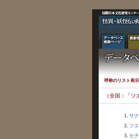
呼称のリスト表示
（全国：「ツ
1.
サク
2.
ツエ
3.
セチ