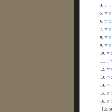
4.
シッ
5.
サク
6.
ナエ
7.
サクラ
8.
サク
9.
サク
10.
サク
11.
チザ
12.
ヤマ
13.
ハタ
14.
ハッ
15.
クラ
16.
クラ
【全 