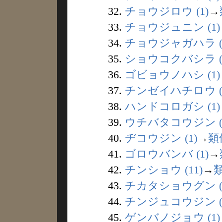
32.
チョウジロウ (1)
→
33.
チョウジュニン (1)
34.
チョウジャガハラ (
35.
ショウコクバシラ (
36.
ゴビョウノハシ (1)
37.
チンゼイハチロウ (
38.
ハンドコロガシ (1)
39.
ウチバタコウジン (
40.
ヂコウジン (1)
→
類
41.
ゴロウバンバ (1)
→
42.
チンショウ (11)
→
43.
チカタショウグン (
44.
チンジュコウジン (
45.
ゲンバノジョウ (1)