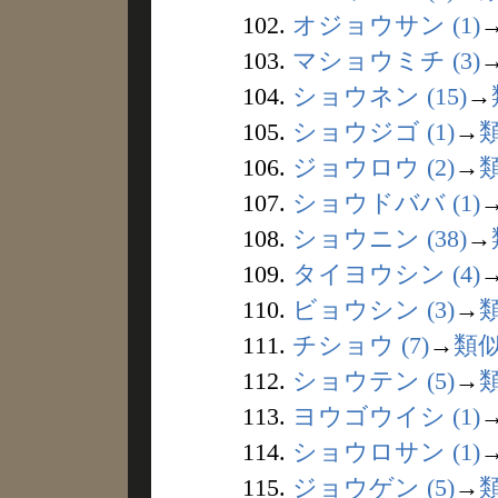
102.
オジョウサン (1)
103.
マショウミチ (3)
104.
ショウネン (15)
→
105.
ショウジゴ (1)
→
106.
ジョウロウ (2)
→
107.
ショウドババ (1)
108.
ショウニン (38)
→
109.
タイヨウシン (4)
110.
ビョウシン (3)
→
111.
チショウ (7)
→
類
112.
ショウテン (5)
→
113.
ヨウゴウイシ (1)
114.
ショウロサン (1)
115.
ジョウゲン (5)
→