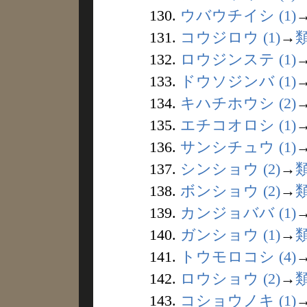
130.
ウバウチイシ (1)
131.
コウジロウ (1)
→
132.
ロウジンステ (1)
133.
ドウソジンバ (1)
134.
キハチホウシ (2)
135.
エチコオロシ (1)
136.
サンシチュウ (1)
137.
シンショウ (2)
→
138.
ボンショウ (2)
→
139.
カンジョババ (1)
140.
ガンショウ (1)
→
141.
トウモロコシ (4)
142.
ロウショウ (2)
→
143.
コショウノキ (1)