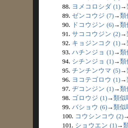
88.
ヨメコロシダ (1)
→
89.
ゼンコウジ (7)
→
類
90.
ドコウジン (6)
→
類
91.
サココウジン (2)
→
92.
キョジンコク (1)
→
93.
ハチンジョ (1)
→
類
94.
シチンジョ (1)
→
類
95.
チンチンウマ (5)
→
96.
ヨコテゴロウ (1)
→
97.
ヂコンジン (1)
→
類
98.
ゴロウジ (1)
→
類似
99.
バショウ (6)
→
類似
100.
コウシンコウ (2)
101.
ショウエン (1)
→