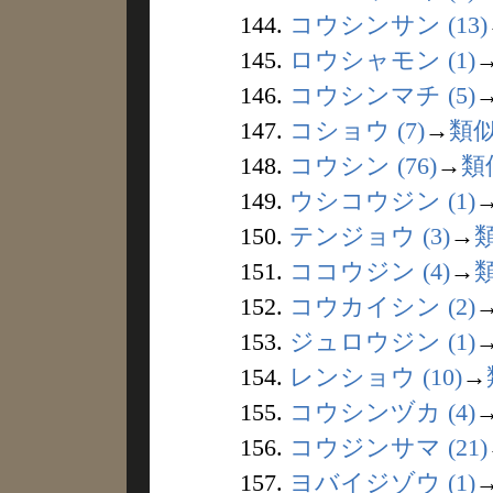
144.
コウシンサン (13)
145.
ロウシャモン (1)
146.
コウシンマチ (5)
147.
コショウ (7)
→
類
148.
コウシン (76)
→
類
149.
ウシコウジン (1)
150.
テンジョウ (3)
→
151.
ココウジン (4)
→
152.
コウカイシン (2)
153.
ジュロウジン (1)
154.
レンショウ (10)
→
155.
コウシンヅカ (4)
156.
コウジンサマ (21)
157.
ヨバイジゾウ (1)