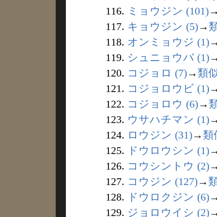
116.
ミョウジン (101)
117.
キョウジン (5)
→
118.
オンミョウジ (1)
119.
シュニョウバ (1)
120.
コジョロ (7)
→
類
121.
コジョロウビ (1)
122.
コジョロウ (6)
→
123.
ウサハチマン (1)
124.
ロウジン (31)
→
類
125.
ドウロウシン (1)
126.
コウシントウ (2)
127.
コウジン (127)
→
128.
ドウロクジン (6)
129.
ジョロウイシ (2)