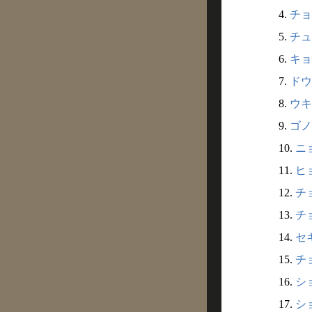
4.
チョ
5.
チュ
6.
キョ
7.
ドウ
8.
ウキ
9.
ゴノ
10.
ニョ
11.
ヒョ
12.
チョ
13.
チョ
14.
セキ
15.
チョ
16.
ショ
17.
ショ