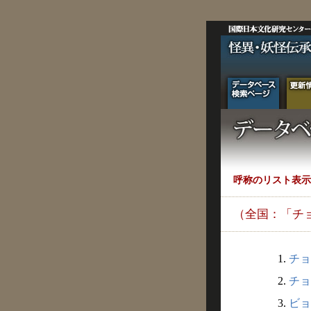
呼称のリスト表示
（全国：「チ
1.
チョ
2.
チョ
3.
ビョ