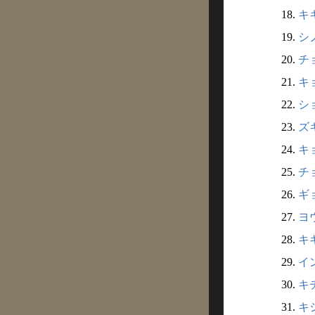
18.
キキ
19.
シノ
20.
チョ
21.
キョ
22.
ショ
23.
ズキ
24.
キョ
25.
チョ
26.
ギョ
27.
ヨウ
28.
キギ
29.
イン
30.
キチ
31.
キシ