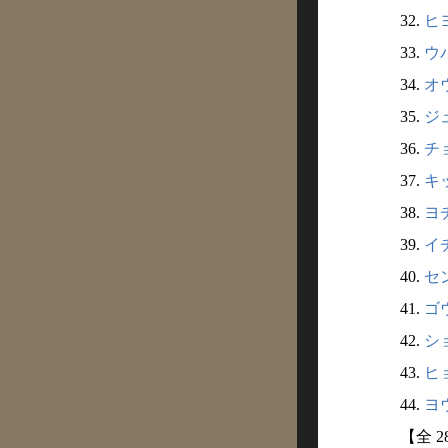
32.
ヒヨ
33.
ウバ
34.
オウ
35.
ジュ
36.
チョ
37.
キッ
38.
ヨチ
39.
イチ
40.
セン
41.
ゴウ
42.
ショ
43.
ヒョ
44.
ヨウ
【全 2