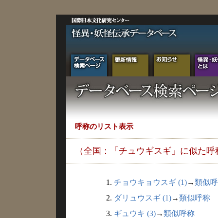
呼称のリスト表示
（全国：「チュウギスギ」に似た呼
1.
チョウキョウスギ (1)
→
類似呼
2.
ダリュウスギ (1)
→
類似呼称
3.
ギュウキ (3)
→
類似呼称