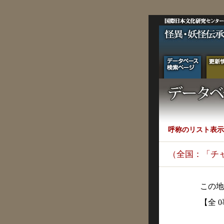
呼称のリスト表示
（全国：「チ
この地
【全 