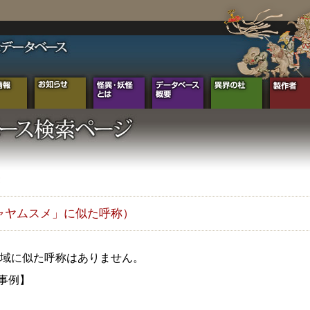
ャヤムスメ」に似た呼称）
域に似た呼称はありません。
0事例】