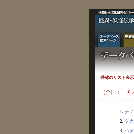
呼称のリスト表示
（全国：「チ
1.
チノ
2.
タカ
3.
ハテ