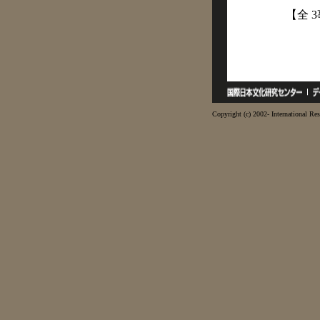
【全 
Copyright (c) 2002- International Res