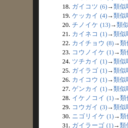
18.
ガイコツ (6)
→
類似
19.
ケッカイ (4)
→
類似
20.
チノイケ (13)
→
類
21.
カイネコ (1)
→
類似
22.
カイチョウ (8)
→
類
23.
コウノイケ (1)
→
類
24.
ツチカイ (1)
→
類似
25.
ガイラゴ (1)
→
類似
26.
カイコウ (1)
→
類似
27.
ゲンカイ (1)
→
類似
28.
イケノコイ (1)
→
類
29.
コウガイ (3)
→
類似
30.
ニゴリイケ (1)
→
類
31.
ガイラーゴ (1)
→
類