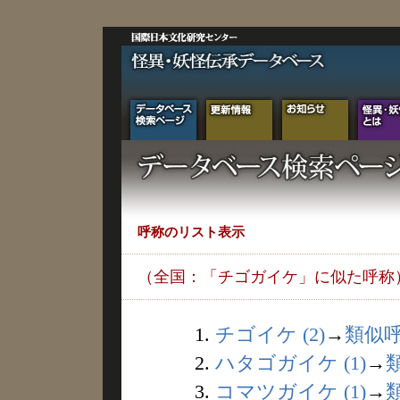
呼称のリスト表示
（全国：「チゴガイケ」に似た呼称
1.
チゴイケ (2)
→
類似
2.
ハタゴガイケ (1)
→
3.
コマツガイケ (1)
→