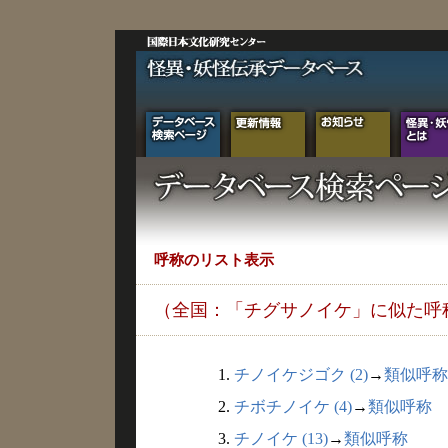
呼称のリスト表示
（全国：「チグサノイケ」に似た呼
1.
チノイケジゴク (2)
→
類似呼称
2.
チボチノイケ (4)
→
類似呼称
3.
チノイケ (13)
→
類似呼称