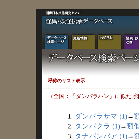
呼称のリスト表示
（全国：「ダンバラハン」に似た呼
1.
ダンバラサマ (1)
→
2.
タンバクラ (1)
→
類
3.
タナバンバア (1)
→