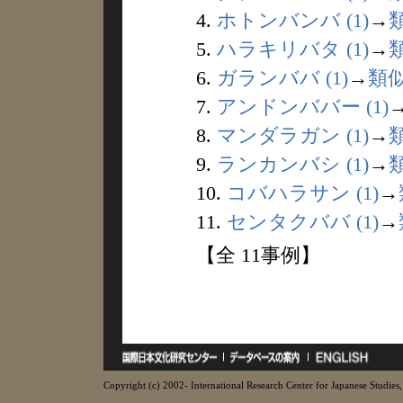
4.
ホトンバンバ (1)
→
5.
ハラキリバタ (1)
→
6.
ガランババ (1)
→
類
7.
アンドンババー (1)
8.
マンダラガン (1)
→
9.
ランカンバシ (1)
→
10.
コバハラサン (1)
→
11.
センタクババ (1)
→
【全 11事例】
Copyright (c) 2002- International Research Center for Japanese Studies, 