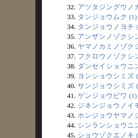
32.
アツタジングウノカジ
33.
タンジョウムク (1)
34.
タンジョウノヨチョウ
35.
アンザンノゾクシン 
36.
ヤマノカミノゾクシン
37.
フクロウノゾクシン 
38.
ダンセイショウニン 
39.
ヨンショウシミズ (
40.
サンジョウシミズ (
41.
ゲンジョウビワ (1)
42.
ジネンジョウノイモ 
43.
ホンジョウヤマノシロ
44.
シンランショウニン 
45.
ショウゾクエノキ (