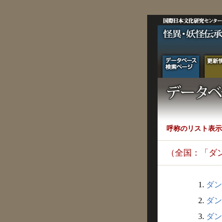
呼称のリスト表示
（全国：「ダ
1.
ダン
2.
ダン
3.
ダン