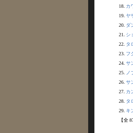
18.
カワ
19.
ヤ
20.
ダン
21.
シ
22.
タロ
23.
フク
24.
サン
25.
ノブ
26.
サン
27.
カン
28.
タロ
29.
キン
【全 