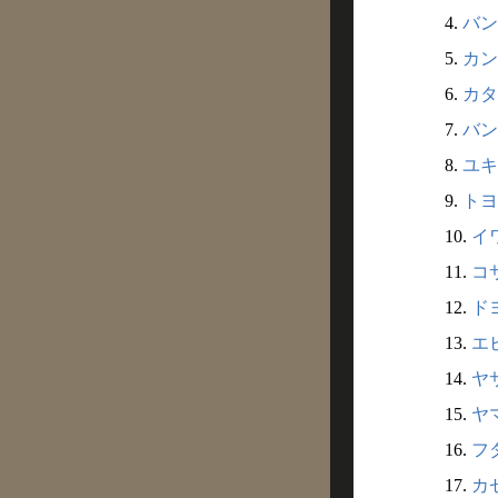
4.
バン
5.
カン
6.
カタ
7.
バン
8.
ユキ
9.
トヨ
10.
イワ
11.
コ
12.
ド
13.
エ
14.
ヤ
15.
ヤマ
16.
フダ
17.
カ