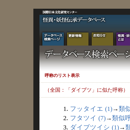
呼称のリスト表示
（全国：「ダイブツ」に似た呼称）
1.
フッタイエ (1)
→
類
2.
フタツイ (7)
→
類似
3.
ダイブツイシ (1)
→