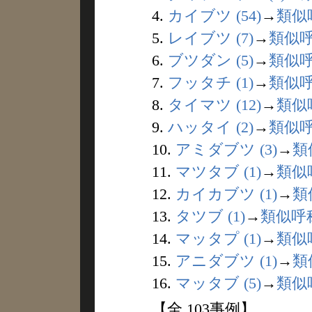
4.
カイブツ (54)
→
類似
5.
レイブツ (7)
→
類似
6.
ブツダン (5)
→
類似
7.
フッタチ (1)
→
類似
8.
タイマツ (12)
→
類似
9.
ハッタイ (2)
→
類似
10.
アミダブツ (3)
→
類
11.
マツタブ (1)
→
類似
12.
カイカブツ (1)
→
類
13.
タツブ (1)
→
類似呼
14.
マッタプ (1)
→
類似
15.
アニダブツ (1)
→
類
16.
マッタブ (5)
→
類似
【全 103事例】