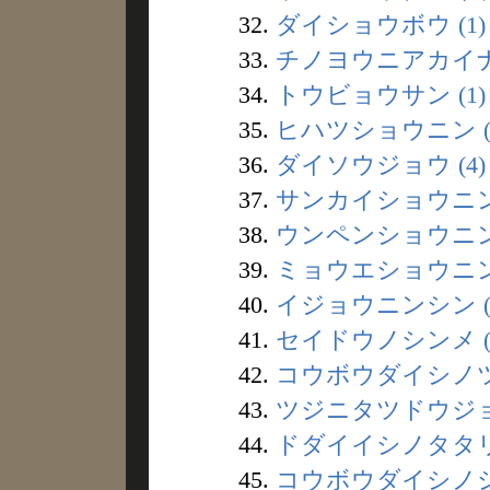
32.
ダイショウボウ (1)
33.
チノヨウニアカイナシ
34.
トウビョウサン (1)
35.
ヒハツショウニン (
36.
ダイソウジョウ (4)
37.
サンカイショウニン 
38.
ウンペンショウニン 
39.
ミョウエショウニン 
40.
イジョウニンシン (
41.
セイドウノシンメ (
42.
コウボウダイシノツエ
43.
ツジニタツドウジョ 
44.
ドダイイシノタタリ 
45.
コウボウダイシノシオ