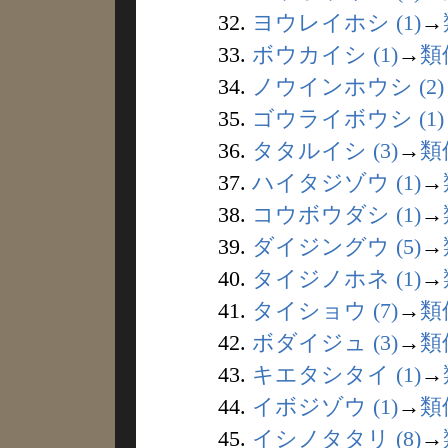
32.
ヨウレイホシ (1)
→
33.
ボウカイシ (1)
→
類
34.
ノウインホウシ (2)
35.
ゴウライボウシ (1)
36.
タタルイシ (3)
→
類
37.
ハイタジゾウ (1)
→
38.
コウボウダシ (1)
→
39.
ダイジングウ (5)
→
40.
タイジノホネ (1)
→
41.
タイショウ (7)
→
類
42.
ボダイジュ (3)
→
類
43.
キエタシタイ (1)
→
44.
イボジゾウ (1)
→
類
45.
イシノタタリ (8)
→