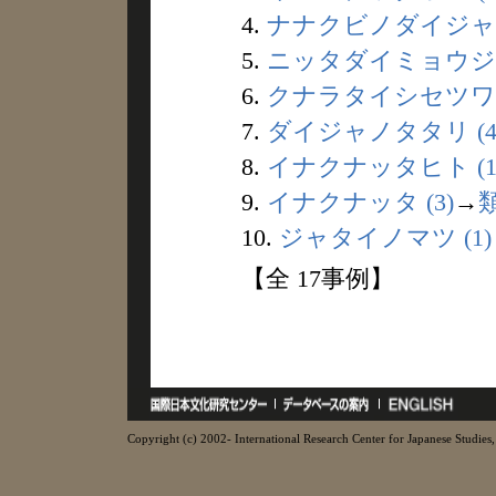
4.
ナナクビノダイジャ (
5.
ニッタダイミョウジン 
6.
クナラタイシセツワ (
7.
ダイジャノタタリ (4
8.
イナクナッタヒト (1
9.
イナクナッタ (3)
→
10.
ジャタイノマツ (1)
【全 17事例】
Copyright (c) 2002- International Research Center for Japanese Studies, 