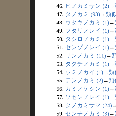
46.
ヒノカミサン (2)
→
47.
タノカミ (93)
→
類
48.
ウタキノカミ (1)
→
49.
フタリノレイ (1)
→
50.
タシロノカミ (1)
→
51.
センゾノレイ (1)
→
52.
サンノカミ (11)
→
53.
タクチノカミ (1)
→
54.
ウミノカイ (1)
→
類
55.
テンノカミ (2)
→
類
56.
カミノケシン (1)
→
57.
ソセンノレイ (1)
→
58.
タノカミサマ (24)
59.
センチノカミ (3)
→