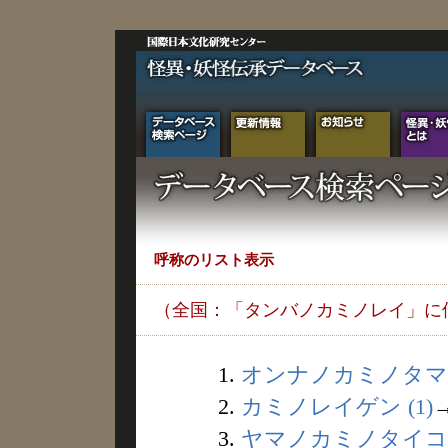
呼称のリスト表示
（全国：「タンバノカミノレイ」に
1.
オンナノカミノタマシ
2.
カミノレイゲン (1)
3.
ヤマノカミノタイコ (