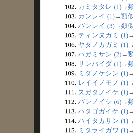
102.
カミタタレ (1)
→
103.
カンレイ (1)
→
類
104.
バンレイ (3)
→
類
105.
ティンヌカミ (1)
106.
ヤタノカガミ (1)
107.
ハガミサン (2)
→
108.
サンバイダ (1)
→
109.
ミダノケシン (1)
110.
レイイノモノ (1)
111.
スガタノイケ (1)
112.
バンノイシ (6)
→
113.
ハタゴガイケ (1)
114.
ハイタカサン (1)
115.
ミタライガワ (1)