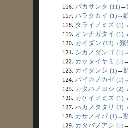
116.
バカサレタ (11)
→
117.
ハラタカイ (1)
→
118.
タライノミズ (1)
119.
オンナガタイ (1)
120.
カイダン (12)
→
類
121.
シカノダンゴ (1)
122.
カッタイヤミ (1)
123.
カイダンシ (1)
→
124.
バイカノカゼ (1)
125.
カタハノヨシ (2)
126.
カケイノミズ (1)
127.
ハカノタタリ (3)
128.
カサノイバ (1)
→
129.
カタバノアシ (1)