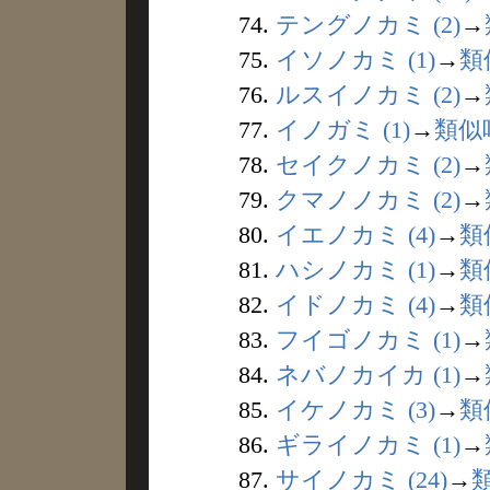
74.
テングノカミ (2)
→
75.
イソノカミ (1)
→
類
76.
ルスイノカミ (2)
→
77.
イノガミ (1)
→
類似
78.
セイクノカミ (2)
→
79.
クマノノカミ (2)
→
80.
イエノカミ (4)
→
類
81.
ハシノカミ (1)
→
類
82.
イドノカミ (4)
→
類
83.
フイゴノカミ (1)
→
84.
ネバノカイカ (1)
→
85.
イケノカミ (3)
→
類
86.
ギライノカミ (1)
→
87.
サイノカミ (24)
→