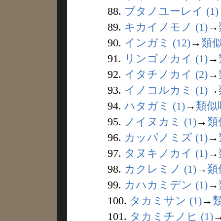
88.
ブタノユーレイ (1)
89.
キカイノモノ (1)
→
90.
インガミ (12)
→
類
91.
リンゴノカイ (1)
→
92.
イタチノカイ (2)
→
93.
イノコルカミ (1)
→
94.
ハタガミ (1)
→
類似
95.
ノイヌカミ (1)
→
類
96.
カッパノミズ (1)
→
97.
タヌキノカイ (1)
→
98.
カクレミノ (1)
→
類
99.
カハカミデン (1)
→
100.
タカミサン (1)
→
101.
タカミチノヒ (1)