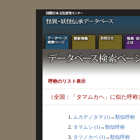
呼称のリスト表示
（全国：「タマムカヘ」に似た呼称
1.
ムカデノタマ (1)
→
類似呼称
2.
タマムシ (1)
→
類似呼称
3.
タツノカベ (1)
→
類似呼称