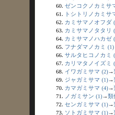
60.
ゼンコクノカミサマ 
61.
トシトリノカミサマ 
62.
カミサマノオフダ (
63.
カミサマノタタリ (
64.
カミサマノハカゼ (
65.
フナダマノカミ (1)
66.
サルタヒコノカミ (
67.
カリマタノイズミ (
68.
イワガミサマ (2)
→
69.
ジャガミサマ (1)
→
70.
カマガミサマ (4)
→
71.
ノガミサン (1)
→
類
72.
センガミサマ (1)
→
73.
ソトガミサマ (1)
→