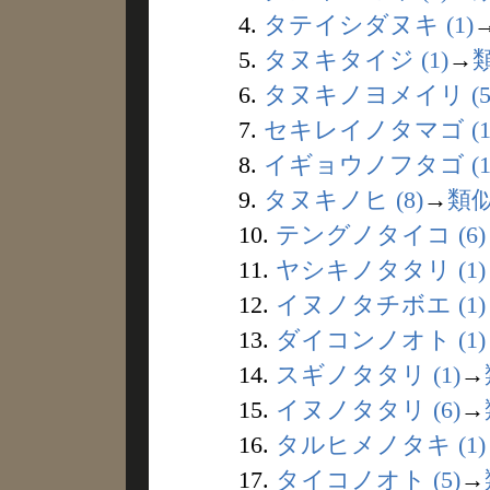
4.
タテイシダヌキ (1)
5.
タヌキタイジ (1)
→
6.
タヌキノヨメイリ (5
7.
セキレイノタマゴ (1
8.
イギョウノフタゴ (1
9.
タヌキノヒ (8)
→
類
10.
テングノタイコ (6)
11.
ヤシキノタタリ (1)
12.
イヌノタチボエ (1)
13.
ダイコンノオト (1)
14.
スギノタタリ (1)
→
15.
イヌノタタリ (6)
→
16.
タルヒメノタキ (1)
17.
タイコノオト (5)
→