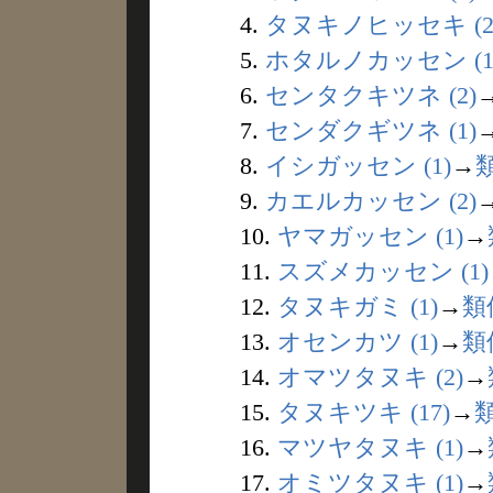
4.
タヌキノヒッセキ (2
5.
ホタルノカッセン (1
6.
センタクキツネ (2)
7.
センダクギツネ (1)
8.
イシガッセン (1)
→
9.
カエルカッセン (2)
10.
ヤマガッセン (1)
→
11.
スズメカッセン (1)
12.
タヌキガミ (1)
→
類
13.
オセンカツ (1)
→
類
14.
オマツタヌキ (2)
→
15.
タヌキツキ (17)
→
16.
マツヤタヌキ (1)
→
17.
オミツタヌキ (1)
→