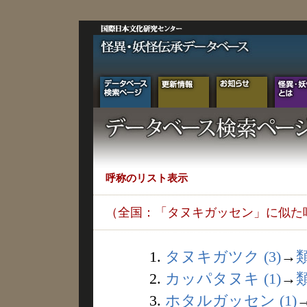
呼称のリスト表示
（全国：「タヌキガッセン」に似た
1.
タヌキガツク (3)
→
2.
カッパタヌキ (1)
→
3.
ホタルガッセン (1)