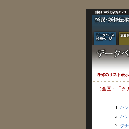
呼称のリスト表示
（全国：「タ
1.
バン
2.
バン
3.
タナ