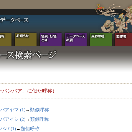
ナバンバア」に似た呼称）
バアヤマ (1)
→
類似呼称
バアイシ (2)
→
類似呼称
ババ (1)
→
類似呼称