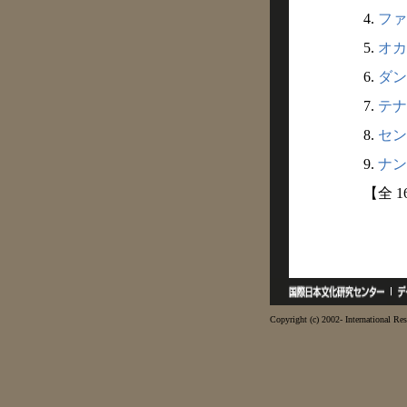
4.
ファ
5.
オカ
6.
ダン
7.
テナ
8.
セン
9.
ナン
【全 
Copyright (c) 2002- International Res