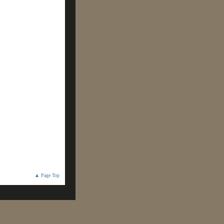
▲ Page Top