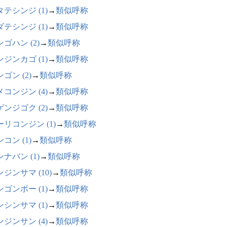
テシンジ (1)
→
類似呼称
テシンジ (1)
→
類似呼称
ゴハン (2)
→
類似呼称
ジンカゴ (1)
→
類似呼称
ゴン (2)
→
類似呼称
コンジン (4)
→
類似呼称
ンジゴク (2)
→
類似呼称
ーリコンジン (1)
→
類似呼称
コン (1)
→
類似呼称
ナバン (1)
→
類似呼称
ジンサマ (10)
→
類似呼称
ゴンボー (1)
→
類似呼称
シンサマ (1)
→
類似呼称
ジンサン (4)
→
類似呼称