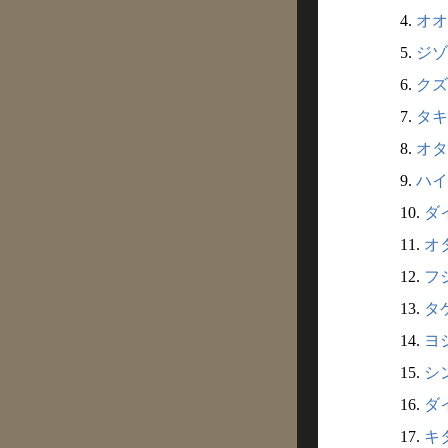
4.
オオ
5.
ジゾ
6.
クズ
7.
タキ
8.
オタ
9.
ハイ
10.
ダイ
11.
オ
12.
フジ
13.
タ
14.
ヨ
15.
シ
16.
ダイ
17.
キ