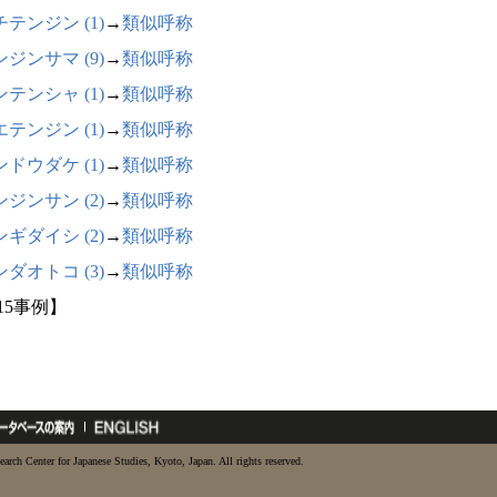
テンジン (1)
→
類似呼称
ジンサマ (9)
→
類似呼称
テンシャ (1)
→
類似呼称
テンジン (1)
→
類似呼称
ドウダケ (1)
→
類似呼称
ジンサン (2)
→
類似呼称
ギダイシ (2)
→
類似呼称
ダオトコ (3)
→
類似呼称
15事例】
earch Center for Japanese Studies, Kyoto, Japan. All rights reserved.