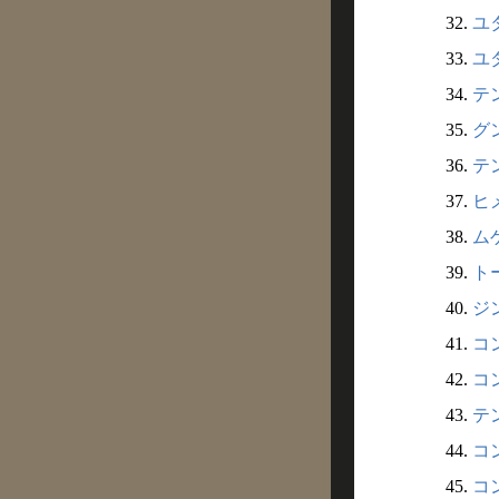
32.
ユタ
33.
ユダ
34.
テン
35.
グン
36.
テン
37.
ヒメ
38.
ムゲ
39.
ト
40.
ジン
41.
コン
42.
コン
43.
テン
44.
コン
45.
コン