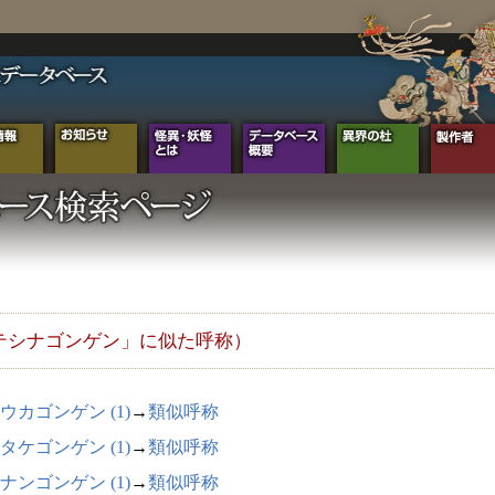
テシナゴンゲン」に似た呼称）
ウカゴンゲン (1)
→
類似呼称
タケゴンゲン (1)
→
類似呼称
ナンゴンゲン (1)
→
類似呼称