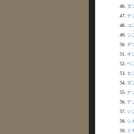
46.
ダン
47.
テン
48.
コン
49.
シン
50.
ヂコ
51.
オン
52.
ベン
53.
セン
54.
ダン
55.
ナン
56.
テン
57.
シン
58.
シカ
59.
ミヤ