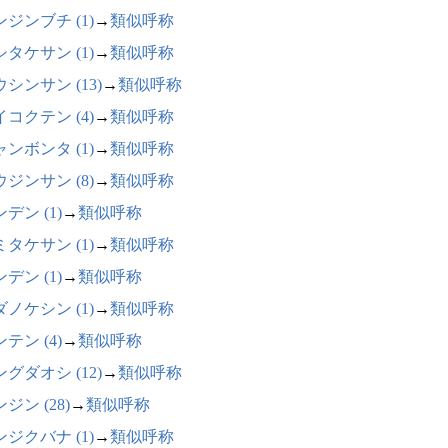
ジンブチ (1)
→
類似呼称
タケサン (1)
→
類似呼称
シンサン (13)
→
類似呼称
コクテン (4)
→
類似呼称
ンボンタ (1)
→
類似呼称
ジンサン (8)
→
類似呼称
デン (1)
→
類似呼称
タケサン (1)
→
類似呼称
デン (1)
→
類似呼称
ノケシン (1)
→
類似呼称
テン (4)
→
類似呼称
グダオシ (12)
→
類似呼称
ジン (28)
→
類似呼称
ジクバナ (1)
→
類似呼称