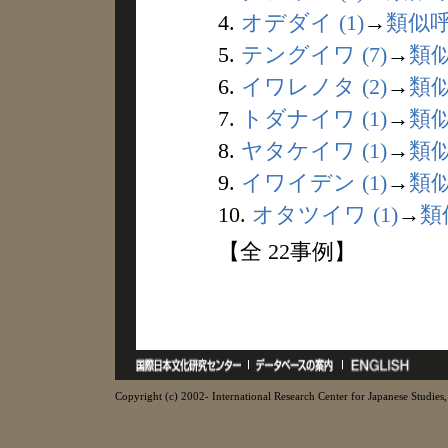
4.
オデダイ (1)
→
類似
5.
テングイワ (7)
→
類
6.
イワレノタ (2)
→
類
7.
トダナイワ (1)
→
類
8.
ヤタケイワ (1)
→
類
9.
イワイデン (1)
→
類
10.
オタツイワ (1)
→
類
【全 22事例】
Copyright (c) 2002- International Research Center for Japanese Studies, 