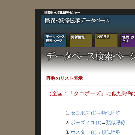
呼称のリスト表示
（全国：「タコボーズ」に似た呼称
1.
セコボズ (1)
→
類似呼称
2.
ボーズノコ (1)
→
類似呼称
3.
ポスター (1)
→
類似呼称