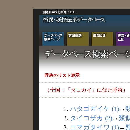
呼称のリスト表示
（全国：「タコカイ」に似た呼称）
1.
ハタゴガイケ (1)
→
2.
タイコザカ (2)
→
類
3.
コマガタイワ (1)
→