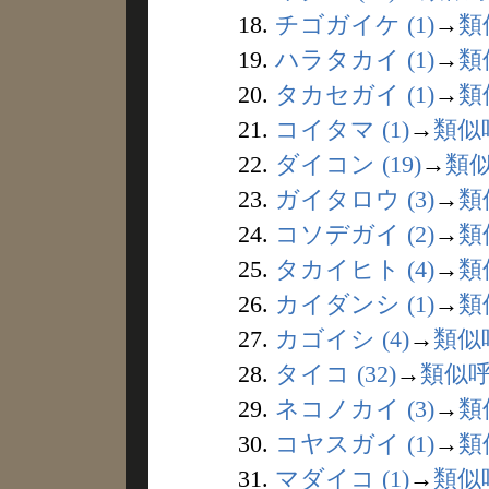
18.
チゴガイケ (1)
→
類
19.
ハラタカイ (1)
→
類
20.
タカセガイ (1)
→
類
21.
コイタマ (1)
→
類似
22.
ダイコン (19)
→
類
23.
ガイタロウ (3)
→
類
24.
コソデガイ (2)
→
類
25.
タカイヒト (4)
→
類
26.
カイダンシ (1)
→
類
27.
カゴイシ (4)
→
類似
28.
タイコ (32)
→
類似
29.
ネコノカイ (3)
→
類
30.
コヤスガイ (1)
→
類
31.
マダイコ (1)
→
類似