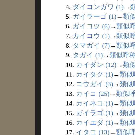
4.
ダイコンガワ (1)
→
5.
ガイラーゴ (1)
→
類
6.
ガイコツ (6)
→
類似
7.
カイコウ (1)
→
類似
8.
タマガイ (7)
→
類似
9.
タガイ (1)
→
類似呼
10.
カイダン (12)
→
類
11.
カイタク (1)
→
類似
12.
コウガイ (3)
→
類似
13.
カイコ (25)
→
類似
14.
カイネコ (1)
→
類似
15.
ガイラゴ (1)
→
類似
16.
カイエダ (1)
→
類似
17.
イタコ (13)
→
類似