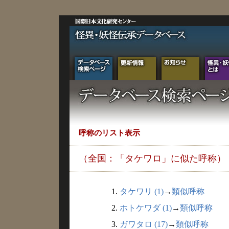
呼称のリスト表示
（全国：「タケワロ」に似た呼称）
1.
タケワリ (1)
→
類似呼称
2.
ホトケワダ (1)
→
類似呼称
3.
ガワタロ (17)
→
類似呼称