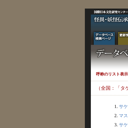
呼称のリスト表示
（全国：「タ
1.
サケ
2.
マス
3.
サケ