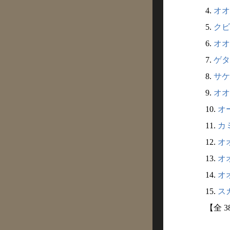
4.
オオ
5.
クビ
6.
オオ
7.
ゲタ
8.
サケ
9.
オオ
10.
オ
11.
カミ
12.
オオ
13.
オオ
14.
オオ
15.
スガ
【全 