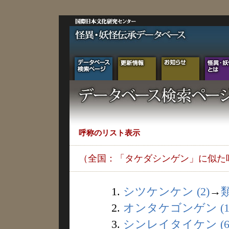
呼称のリスト表示
（全国：「タケダシンゲン」に似た
1.
シツケンケン (2)
→
2.
オンタケゴンゲン (1
3.
シンレイタイケン (6