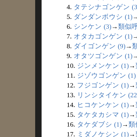
4.
タテシナゴンゲン (3
5.
ダンダンボウシ (1)
6.
シンケン (3)
→
類似
7.
オタカゴンゲン (1)
8.
ダイゴンゲン (9)
→
9.
オタツゴンゲン (1)
10.
ジンメンケン (1)
→
11.
ジゾウゴンゲン (1)
12.
フジゴンゲン (1)
→
13.
リンシタイケン (22
14.
ヒコケンケン (1)
→
15.
タケタカシマ (1)
→
16.
タケダブシ (1)
→
類
17.
ミダノケシン (1)
→