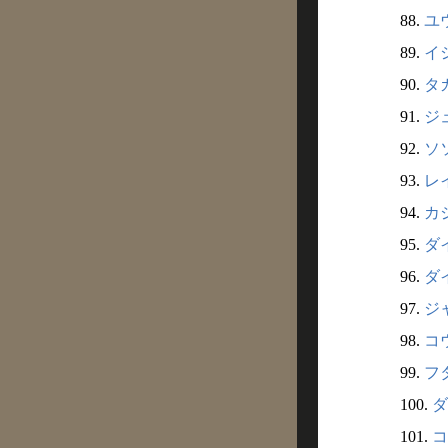
88.
ユウ
89.
イシ
90.
タカ
91.
ジュ
92.
ソソ
93.
レイ
94.
カジ
95.
ダイ
96.
ダイ
97.
ジャ
98.
コウ
99.
フタ
100.
ダ
101.
コ