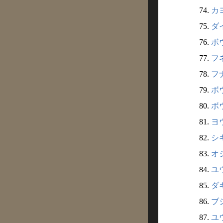
74.
カ
75.
ダ
76.
ボウ
77.
フネ
78.
フナ
79.
ボウ
80.
ボウ
81.
ヨウ
82.
シキ
83.
オジ
84.
ユウ
85.
ダキ
86.
ブシ
87.
ユウ