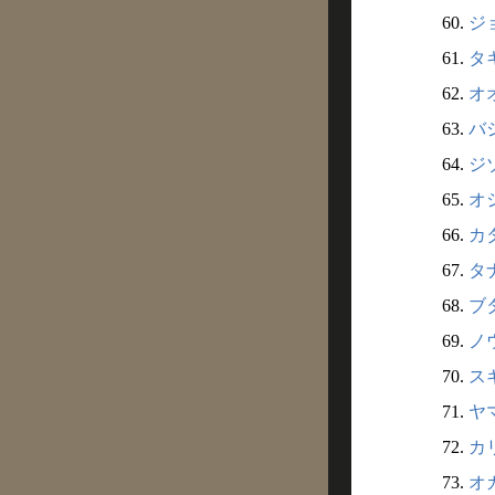
60.
ジ
61.
タ
62.
オ
63.
バ
64.
ジ
65.
オ
66.
カ
67.
タ
68.
ブ
69.
ノ
70.
ス
71.
ヤ
72.
カ
73.
オ