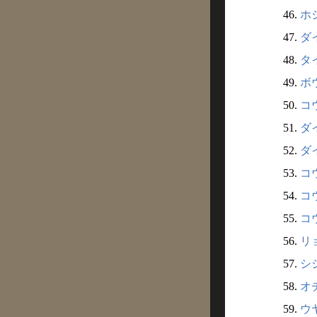
46.
ホ
47.
ダ
48.
タ
49.
ボウ
50.
コ
51.
ダイ
52.
ダ
53.
コウ
54.
コ
55.
コ
56.
リ
57.
シシ
58.
オ
59.
ウ