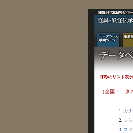
呼称のリスト表示
（全国：「タ
1.
カナ
2.
シシ
3.
スイ