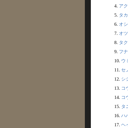
4.
アク
5.
タカ
6.
オシ
7.
オツ
8.
タク
9.
フナ
10.
ウ
11.
セ
12.
シ
13.
コ
14.
コ
15.
タ
16.
ハ
17.
ヘ