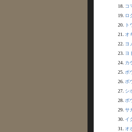
18.
コ
19.
ロ
20.
ト
21.
オ
22.
ヨ
23.
ヨ
24.
カ
25.
ボ
26.
ボ
27.
シ
28.
ボウ
29.
サ
30.
イ
31.
オ