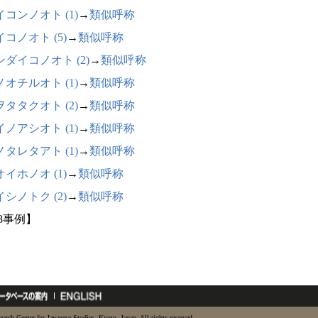
イコンノオト (1)
→
類似呼称
コノオト (5)
→
類似呼称
ンダイコノオト (2)
→
類似呼称
ノオチルオト (1)
→
類似呼称
ヲタタクオト (2)
→
類似呼称
イノアシオト (1)
→
類似呼称
ノタレタアト (1)
→
類似呼称
イホノオ (1)
→
類似呼称
シノトク (2)
→
類似呼称
48事例】
earch Center for Japanese Studies, Kyoto, Japan. All rights reserved.