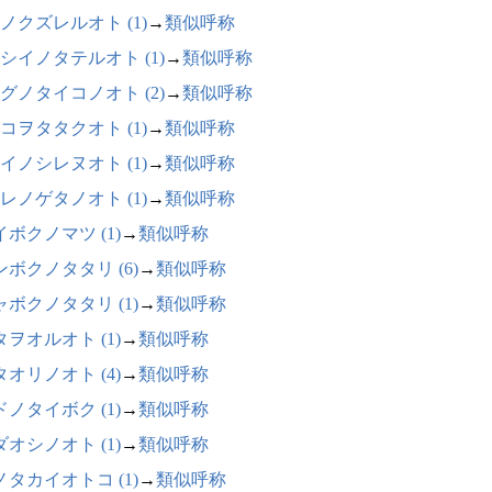
ノクズレルオト (1)
→
類似呼称
シイノタテルオト (1)
→
類似呼称
グノタイコノオト (2)
→
類似呼称
コヲタタクオト (1)
→
類似呼称
イノシレヌオト (1)
→
類似呼称
レノゲタノオト (1)
→
類似呼称
イボクノマツ (1)
→
類似呼称
ンボクノタタリ (6)
→
類似呼称
ャボクノタタリ (1)
→
類似呼称
タヲオルオト (1)
→
類似呼称
タオリノオト (4)
→
類似呼称
ドノタイボク (1)
→
類似呼称
ダオシノオト (1)
→
類似呼称
ノタカイオトコ (1)
→
類似呼称