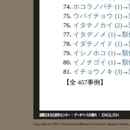
74.
ホコラノバチ (1)
→
75.
ウバイチョウ (1)
→
76.
イタチノカイ (2)
→
77.
イタヂノメ (1)
→
類
78.
イダチノイド (1)
→
79.
イシノホコ (1)
→
類
80.
イノチゴイ (1)
→
類
81.
イチョウノキ (3)
→
【全 457事例】
Copyright (c) 2002- International Research Center for Japanese Studies, 