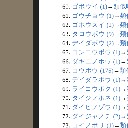
60.
ゴボウイ (1)
→
類似
61.
ゴウチョウ (1)
→
類
62.
ゴホウスイ (2)
→
類
63.
タロウボウ (9)
→
類
64.
デイダボウ (2)
→
類
65.
コンコウボウ (1)
→
66.
ダキニノホウ (1)
→
67.
コウボウ (175)
→
類
68.
デイダラボウ (1)
→
69.
ライコウボク (1)
→
70.
タイジノホネ (1)
→
71.
ダイヒノゾウ (1)
→
72.
ダイジャノチ (2)
→
73.
コイノボリ (1)
→
類